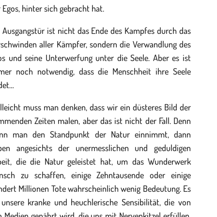
 Egos, hinter sich gebracht hat.
e Ausgangstür ist nicht das Ende des Kampfes durch das
rschwinden aller Kämpfer, sondern die Verwandlung des
os und seine Unterwerfung unter die Seele. Aber es ist
mer noch notwendig, dass die Menschheit ihre Seele
det…
lleicht muss man denken, dass wir ein düsteres Bild der
menden Zeiten malen, aber das ist nicht der Fall. Denn
nn man den Standpunkt der Natur einnimmt, dann
ben angesichts der unermesslichen und geduldigen
beit, die die Natur geleistet hat, um das Wunderwerk
nsch zu schaffen, einige Zehntausende oder einige
dert Millionen Tote wahrscheinlich wenig Bedeutung. Es
 unsere kranke und heuchlerische Sensibilität, die von
 Medien genährt wird, die uns mit Nervenkitzel erfüllen,