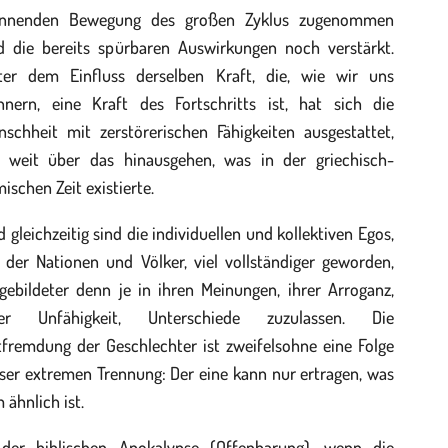
ennenden Bewegung des großen Zyklus zugenommen
d die bereits spürbaren Auswirkungen noch verstärkt.
ter dem Einfluss derselben Kraft, die, wie wir uns
innern, eine Kraft des Fortschritts ist, hat sich die
nschheit mit zerstörerischen Fähigkeiten ausgestattet,
e weit über das hinausgehen, was in der griechisch-
ischen Zeit existierte.
 gleichzeitig sind die individuellen und kollektiven Egos,
 der Nationen und Völker, viel vollständiger geworden,
gebildeter denn je in ihren Meinungen, ihrer Arroganz,
rer Unfähigkeit, Unterschiede zuzulassen. Die
tfremdung der Geschlechter ist zweifelsohne eine Folge
ser extremen Trennung: Der eine kann nur ertragen, was
 ähnlich ist.
 der biblischen Apokalypse (Offenbarung), wenn die