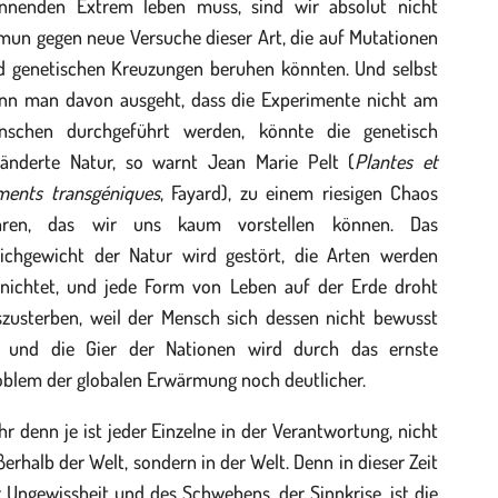
ennenden Extrem leben muss, sind wir absolut nicht
mun gegen neue Versuche dieser Art, die auf Mutationen
d genetischen Kreuzungen beruhen könnten. Und selbst
nn man davon ausgeht, dass die Experimente nicht am
nschen durchgeführt werden, könnte die genetisch
ränderte Natur, so warnt Jean Marie Pelt (
Plantes et
iments transgéniques
, Fayard), zu einem riesigen Chaos
hren, das wir uns kaum vorstellen können. Das
eichgewicht der Natur wird gestört, die Arten werden
rnichtet, und jede Form von Leben auf der Erde droht
szusterben, weil der Mensch sich dessen nicht bewusst
t, und die Gier der Nationen wird durch das ernste
oblem der globalen Erwärmung noch deutlicher.
r denn je ist jeder Einzelne in der Verantwortung, nicht
erhalb der Welt, sondern in der Welt. Denn in dieser Zeit
 Ungewissheit und des Schwebens, der Sinnkrise, ist die