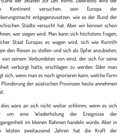
fstand der Sklaven zur Zeit Roms. Zweifellos wird der
te Kontinent versuchen, sein Europa der
oberungsmacht entgegenzusetzen, wie es der Bund der
iechischen Städte versucht hat. Aber wir können schon
hnen, wer siegen wird. Man kann sich höchstens fragen,
lcher Staat Europas es wagen wird, sich wie Korinth
en den Riesen zu stellen und sich als Opfer anzubieten,
 von seinem Verbündeten von einst, der sich für seine
eiheit verbürgt hatte, erschlagen zu werden. Oder man
gt sich, wenn man es noch ignorieren kann, welche Form
e Plünderung der asiatischen Provinzen heute annehmen
d.
l dies wäre an sich nicht weiter schlimm, wenn es sich
r um eine Wiederholung der Ereignisse der
rgangenheit im kleinen Rahmen handeln würde. Aber in
n letzten zweitausend Jahren hat die Kraft der