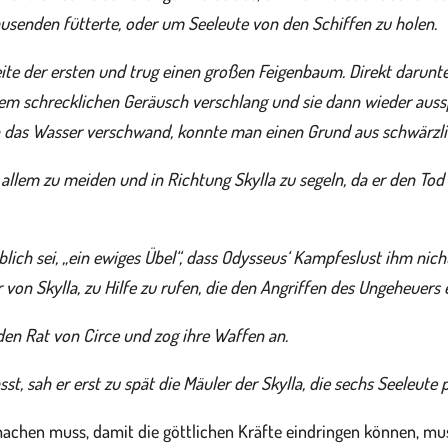
ausenden fütterte, oder um Seeleute von den Schiffen zu holen.
eite der ersten und trug einen großen Feigenbaum. Direkt darunter
nem schrecklichen Geräusch verschlang und sie dann wieder aussp
enn das Wasser verschwand, konnte man einen Grund aus schwärz
allem zu meiden und in Richtung Skylla zu segeln, da er den Tod
blich sei, „ein ewiges Übel“, dass Odysseus‘ Kampfeslust ihm nic
 von Skylla, zu Hilfe zu rufen, die den Angriffen des Ungeheuers
 den Rat von Circe und zog ihre Waffen an.
, sah er erst zu spät die Mäuler der Skylla, die sechs Seeleute 
achen muss, damit die göttlichen Kräfte eindringen können, muss