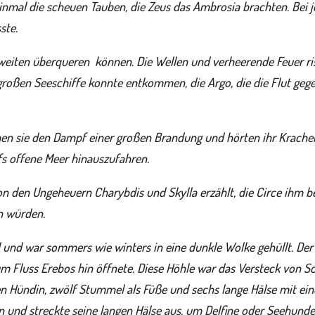
 einmal die scheuen Tauben, die Zeus das Ambrosia brachten. Bei j
ste.
weiten überqueren können. Die Wellen und verheerende Feuer ri
 großen Seeschiffe konnte entkommen, die Argo, die die Flut geg
ahen sie den Dampf einer großen Brandung und hörten ihr Krache
fs offene Meer hinauszufahren.
n den Ungeheuern Charybdis und Skylla erzählt, die Circe ihm b
en würden.
l und war sommers wie winters in eine dunkle Wolke gehüllt. Der
zum Fluss Erebos hin öffnete. Diese Höhle war das Versteck von 
en Hündin, zwölf Stummel als Füße und sechs lange Hälse mit ei
sen und streckte seine langen Hälse aus, um Delfine oder Seehun