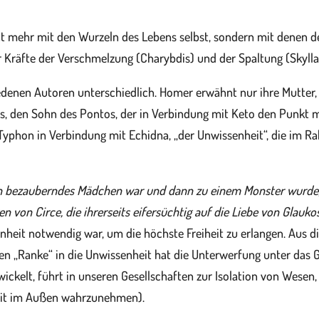
cht mehr mit den Wurzeln des Lebens selbst, sondern mit denen d
Kräfte der Verschmelzung (Charybdis) und der Spaltung (Skylla),
iedenen Autoren unterschiedlich. Homer erwähnt nur ihre Mutter, 
, den Sohn des Pontos, der in Verbindung mit Keto den Punkt ma
 Typhon in Verbindung mit Echidna, „der Unwissenheit“, die im Ra
ein bezauberndes Mädchen war und dann zu einem Monster wurde,
 von Circe, die ihrerseits eifersüchtig auf die Liebe von Glaukos
heit notwendig war, um die höchste Freiheit zu erlangen. Aus di
en „Ranke“ in die Unwissenheit hat die Unterwerfung unter das G
ckelt, führt in unseren Gesellschaften zur Isolation von Wesen, d
nheit im Außen wahrzunehmen).