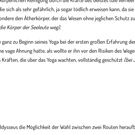
körperlichen Reinigung durch die Kräfte des Geistes (die verheer
 die sich als sehr gefährlich, ja sogar tödlich erweisen kann, da si
sondere den Ätherkörper, der das Wesen ohne jeglichen Schutz z
die Körper der Seeleute weg).
e ganz zu Beginn seines Yoga bei der ersten großen Erfahrung d
e vage Ahnung hatte, als wollte er ihn vor den Risiken des Weg
n Kräften, die über das Yoga wachten, vollständig geschützt
(bei 
ysseus die Möglichkeit der Wahl zwischen zwei Routen heraufb