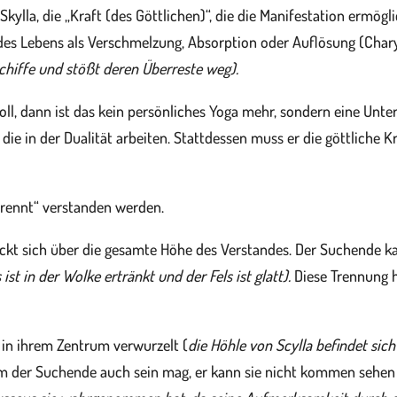
kylla, die „Kraft (des Göttlichen)“, die die Manifestation ermögl
l des Lebens als Verschmelzung, Absorption oder Auflösung (Cha
Schiffe und stößt deren Überreste weg).
ll, dann ist das kein persönliches Yoga mehr, sondern eine Unte
e in der Dualität arbeiten. Stattdessen muss er die göttliche Kr
 trennt“ verstanden werden.
eckt sich über die gesamte Höhe des Verstandes. Der Suchende ka
 ist in der Wolke ertränkt und der Fels ist glatt).
Diese Trennung h
ef in ihrem Zentrum verwurzelt (
die Höhle von Scylla befindet sich
 der Suchende auch sein mag, er kann sie nicht kommen sehe