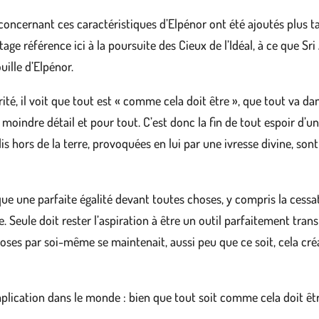
ncernant ces caractéristiques d’Elpénor ont été ajoutés plus tar
ge référence ici à la poursuite des Cieux de l’Idéal, à ce que Sri
ille d’Elpénor.
ité, il voit que tout est « comme cela doit être », que tout va dan
 moindre détail et pour tout. C’est donc la fin de tout espoir d’un 
is hors de la terre, provoquées en lui par une ivresse divine, son
que une parfaite égalité devant toutes choses, y compris la cessat
. Seule doit rester l’aspiration à être un outil parfaitement tran
hoses par soi-même se maintenait, aussi peu que ce soit, cela cré
implication dans le monde : bien que tout soit comme cela doit êtr