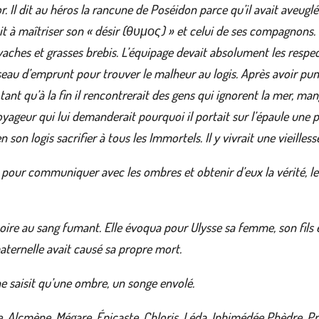
. Il dit au héros la rancune de Poséidon parce qu’il avait aveuglé s
vait à maîtriser son « désir (θυμος) » et celui de ses compagnons. 
 vaches et grasses brebis. L’équipage devait absolument les resp
seau d’emprunt pour trouver le malheur au logis. Après avoir puni 
 tant qu’à la fin il rencontrerait des gens qui ignorent la mer, ma
oyageur qui lui demanderait pourquoi il portait sur l’épaule une pe
n son logis sacrifier à tous les Immortels. Il y vivrait une vieill
 pour communiquer avec les ombres et obtenir d’eux la vérité, le 
 boire au sang fumant. Elle évoqua pour Ulysse sa femme, son fils et
 maternelle avait causé sa propre mort.
ne saisit qu’une ombre, un songe envolé.
e, Alcmène, Mégare, Épicaste, Chloris, Léda, Iphimédée Phèdre, Pro