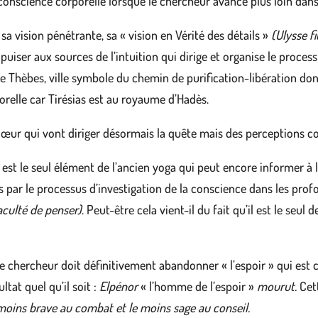
conscience corporelle lorsque le chercheur avance plus loin dans
sa vision pénétrante, sa « vision en Vérité des détails »
(Ulysse f
er puiser aux sources de l’intuition qui dirige et organise le proces
in de Thèbes, ville symbole du chemin de purification-libération d
porelle car Tirésias est au royaume d’Hadès.
u cœur qui vont diriger désormais la quête mais des perceptions c
n est le seul élément de l’ancien yoga qui peut encore informer à 
es par le processus d’investigation de la conscience dans les pro
aculté de penser)
. Peut-être cela vient-il du fait qu’il est le seul
le chercheur doit définitivement abandonner « l’espoir » qui est 
tat quel qu’il soit :
Elpénor
« l’homme de l’espoir »
mourut.
Cett
 moins brave au combat et le moins sage au conseil.