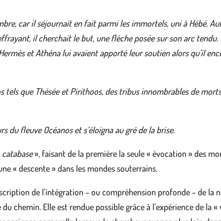
ombre, car il séjournait en fait parmi les immortels, uni à Hébé. 
 effrayant, il cherchait le but, une flèche posée sur son arc tendu.
Hermès et Athéna lui avaient apporté leur soutien alors qu’il enco
os tels que Thésée et Pirithoos, des tribus innombrables de morts 
urs du fleuve Océanos et s’éloigna au gré de la brise.
«
catabase
», faisant de la première la seule « évocation » des mor
une « descente » dans les mondes souterrains.
escription de l’intégration – ou compréhension profonde – de la 
du chemin. Elle est rendue possible grâce à l’expérience de la « v