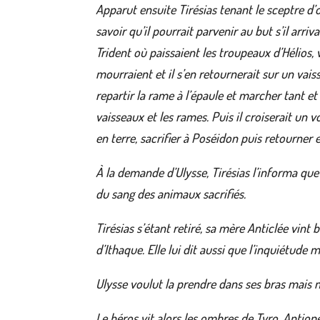
Apparut ensuite Tirésias tenant le sceptre d’or
savoir qu’il pourrait parvenir au but s’il arri
Trident où paissaient les troupeaux d’Hélios,
mourraient et il s’en retournerait sur un vais
repartir la rame à l’épaule et marcher tant et
vaisseaux et les rames. Puis il croiserait un v
en terre, sacrifier à Poséidon puis retourner e
À la demande d’Ulysse, Tirésias l’informa que
du sang des animaux sacrifiés.
Tirésias s’étant retiré, sa mère Anticlée vint
d’Ithaque. Elle lui dit aussi que l’inquiétude
Ulysse voulut la prendre dans ses bras mais 
Le héros vit alors les ombres de Tyro, Antiop