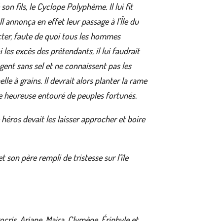
on fils, le Cyclope Polyphème. Il lui fit
Il annonça en effet leur passage à l’Île du
ecter, faute de quoi tous les hommes
les excès des prétendants, il lui faudrait
ngent sans sel et ne connaissent pas les
lle à grains. Il devrait alors planter la rame
esse heureuse entouré de peuples fortunés.
héros devait les laisser approcher et boire
 son père rempli de tristesse sur l’île
cris, Ariane, Maira, Clymène, Ériphyle et