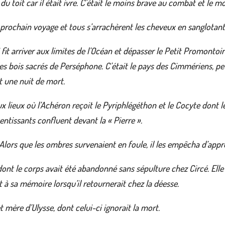
 toit car il était ivre. C’était le moins brave au combat et le mo
prochain voyage et tous s’arrachèrent les cheveux en sanglotant
i fit arriver aux limites de l’Océan et dépasser le Petit Promontoir
des bois sacrés de Perséphone. C’était le pays des Cimmériens, p
it une nuit de mort.
ux lieux où l’Achéron reçoit le Pyriphlégéthon et le Cocyte dont 
entissants confluent devant la « Pierre ».
n. Alors que les ombres survenaient en foule, il les empêcha d’approc
 dont le corps avait été abandonné sans sépulture chez Circé. Elle
à sa mémoire lorsqu’il retournerait chez la déesse.
 et mère d’Ulysse, dont celui-ci ignorait la mort.