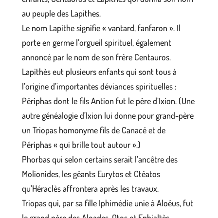
au peuple des Lapithes.
Le nom Lapithe signifie « vantard, fanfaron ». Il
porte en germe l’orgueil spirituel, également
annoncé par le nom de son frère Centauros.
Lapithès eut plusieurs enfants qui sont tous à
l’origine d’importantes déviances spirituelles :
Périphas dont le fils Antion fut le père d’Ixion. (Une
autre généalogie d’Ixion lui donne pour grand-père
un Triopas homonyme fils de Canacé et de
Périphas « qui brille tout autour ».)
Phorbas qui selon certains serait l’ancêtre des
Molionides, les géants Eurytos et Ctéatos
qu’Héraclès affrontera après les travaux.
Triopas qui, par sa fille Iphimédie unie à Aloéus, fut
le grand père des Aloades, Otos et Ephialtès,