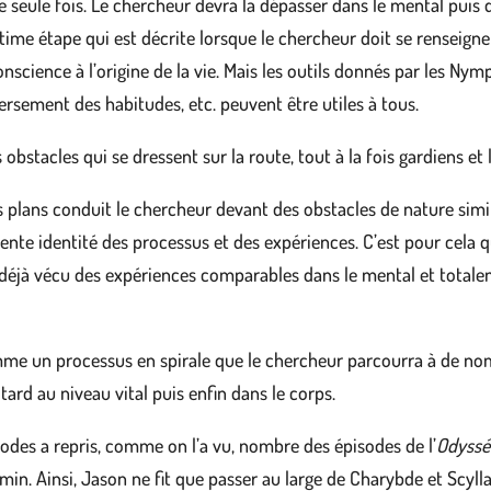
eule fois. Le chercheur devra la dépasser dans le mental puis da
ltime étape qui est décrite lorsque le chercheur doit se renseigner
ience à l’origine de la vie. Mais les outils donnés par les Nymph
versement des habitudes, etc. peuvent être utiles à tous.
es obstacles qui se dressent sur la route, tout à la fois gardiens et 
 plans conduit le chercheur devant des obstacles de nature simi
ente identité des processus et des expériences. C’est pour cela qu
 déjà vécu des expériences comparables dans le mental et total
me un processus en spirale que le chercheur parcourra à de nom
tard au niveau vital puis enfin dans le corps.
hodes a repris, comme on l’a vu, nombre des épisodes de l’
Odyssé
min. Ainsi, Jason ne fit que passer au large de Charybde et Scylla