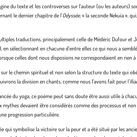
igine du texte et les controverses sur l’auteur (ou les auteurs)
nant le dernier chapitre de l’
Odyssée
, « la seconde Nekuia », qui
multiples traductions, principalement celle de Médéric Dufour et
s), en sélectionnant en chacune d’entre elles ce qui nous a semblé
orsque celles dont nous disposions ne correspondaient en rien à l
sur le chemin spirituel et non selon la structure du texte qui obé
uivrons la division en chants, comme nous l’avons fait pour l’
Ili
ncée du yoga, ce poème peut sans doute être aussi utile à chacu
ux mythes devaient être considérés comme des processus et non
une progression particulière.
e qui symbolise la victoire sur la peur et a été situé par les anc