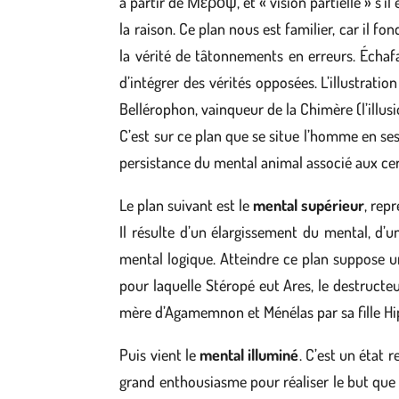
à partir de Μεροψ, et « vision partielle » s’
la raison. Ce plan nous est familier, car il fo
la vérité de tâtonnements en erreurs. Échafa
d’intégrer des vérités opposées. L’illustrat
Bellérophon, vainqueur de la Chimère (l’illusi
C’est sur ce plan que se situe l’homme en se
persistance du mental animal associé aux cer
Le plan suivant est le
mental supérieur
, rep
Il résulte d’un élargissement du mental, d’
mental logique. Atteindre ce plan suppose un
pour laquelle Stéropé eut Ares, le destructeur
mère d’Agamemnon et Ménélas par sa fille H
Puis vient le
mental illuminé
. C’est un état 
grand enthousiasme pour réaliser le but que l