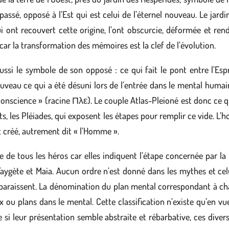
 passé, opposé à l’Est qui est celui de l’éternel nouveau. Le jard
i ont recouvert cette origine, l’ont obscurcie, déformée et rend
car la transformation des mémoires est la clef de l’évolution.
 aussi le symbole de son opposé : ce qui fait le pont entre l’Esp
uveau ce qui a été désuni lors de l’entrée dans le mental humain
 conscience » (racine Πλε). Le couple Atlas-Pleioné est donc ce qui
ants, les Pléiades, qui exposent les étapes pour remplir ce vide. 
et créé, autrement dit « l’Homme ».
e de tous les héros car elles indiquent l’étape concernée par 
aygète et Maia. Aucun ordre n’est donné dans les mythes et celui
apparaissent. La dénomination du plan mental correspondant à cha
 ou plans dans le mental. Cette classification n’existe qu’en vue
i leur présentation semble abstraite et rébarbative, ces diver