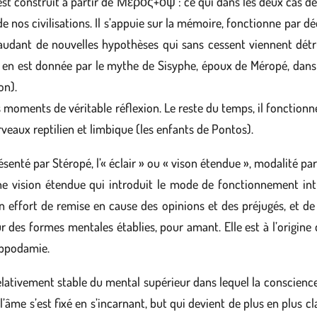
il est construit à partir de Μερος+οψ : ce qui dans les deux cas d
nde nos civilisations. Il s’appuie sur la mémoire, fonctionne par d
udant de nouvelles hypothèses qui sans cessent viennent détrui
ion en est donnée par le mythe de Sisyphe, époux de Méropé, dan
on).
s moments de véritable réflexion. Le reste du temps, il fonctionn
veaux reptilien et limbique (les enfants de Pontos).
résenté par Stéropé, l’« éclair » ou « vison étendue », modalité par
une vision étendue qui introduit le mode de fonctionnement int
 effort de remise en cause des opinions et des préjugés, et de 
 des formes mentales établies, pour amant. Elle est à l’origine d
ippodamie.
relativement stable du mental supérieur dans lequel la conscience s
’âme s’est fixé en s’incarnant, but qui devient de plus en plus cl