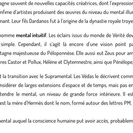
agne souvent de nouvelles capacités créatrices, dont l’expressio
infime d’artistes produisent des œuvres du niveau du mental illu
mant. Leur fils Dardanos fut à l’origine de la dynastie royale troy
do nomme
mental intuitif
. Les éclairs issus du monde de Vérité de
simple. Cependant, il s’agit là encore d’une vision point 
gne majestueuse du Péloponnèse. Elle aussi eut Zeus pour amant 
s Castor et Pollux, Hélène et Clytemnestre, ainsi que Pénélope,
fait la transition avec le Supramental. Les Védas le décrivent com
idérer de larges extensions d’espace et de temps, mais pas encore
endre le mental, un niveau de grande force intérieure. Il es
 est la mère d’Hermès dont le nom, formé autour des lettres PM, i
mental auquel la conscience humaine put avoir accès, probablem