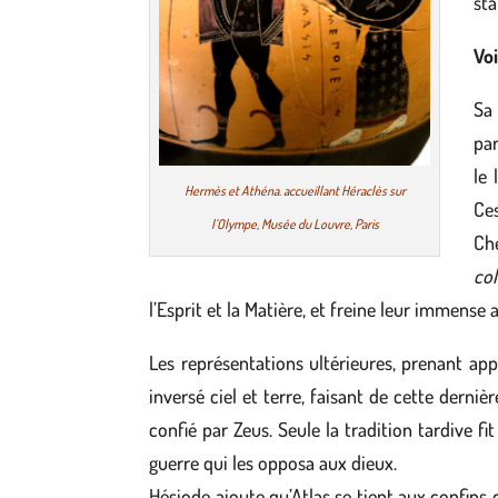
sta
Voi
Sa 
par
le 
Hermès et Athéna. accueillant Héraclès sur
Ces
l’Olympe, Musée du Louvre, Paris
Ch
col
l’Esprit et la Matière, et freine leur immense 
Les représentations ultérieures, prenant appu
inversé ciel et terre, faisant de cette derni
confié par Zeus. Seule la tradition tardive f
guerre qui les opposa aux dieux.
Hésiode ajoute qu’Atlas se tient aux confins de