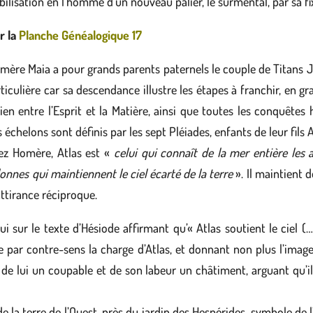
bilisation en l’homme d’un nouveau palier, le surmental, par sa fi
r la
Planche Géné
a
logique 17
mère Maia a pour grands parents paternels le couple de Titans 
ticulière car sa descendance illustre les étapes à franchir, en g
lien entre l’Esprit et la Matière, ainsi que toutes les conquête
 échelons sont définis par les sept Pléiades, enfants de leur fils A
ez Homère, Atlas est «
celui qui connaît de la mer entière les a
onnes qui maintiennent le ciel écarté de la terre
». Il maintient 
attirance réciproque.
i sur le texte d’Hésiode affirmant qu’« Atlas soutient le ciel (…
ère par contre-sens la charge d’Atlas, et donnant non plus l’imag
it de lui un coupable et de son labeur un châtiment, arguant qu’il
 la terre de l’Ouest, près du jardin des Hespérides, symbole de l’o