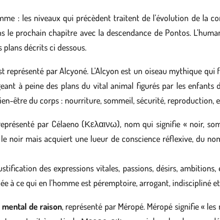
mme : les niveaux qui précèdent traitent de l’évolution de la
ns le prochain chapitre avec la descendance de Pontos. L’huma
 plans décrits ci dessous.
 est représenté par Alcyoné. L’Alcyon est un oiseau mythique qui f
ant à peine des plans du vital animal figurés par les enfants 
ien-être du corps : nourriture, sommeil, sécurité, reproduction, e
 représenté par Célaeno (Κελαινω), nom qui signifie « noir, so
 noir mais acquiert une lueur de conscience réflexive, du nom 
ustification des expressions vitales, passions, désirs, ambitions,
ciée à ce qui en l’homme est péremptoire, arrogant, indiscipliné et
u mental de raison
, représenté par Méropé. Méropé signifie « les