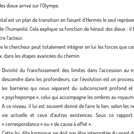
 des dieux arrivé sur l’Olympe.
ntal est un plan de transition en faisant d’Hermès le seul représ
e l’humanité. Cela explique sa fonction de héraut des dieux : il
re l’acteur.
 le chercheur peut totalement intégrer en lui les forces que ces
ux, dans les étapes avancées du chemin.
Divinité du franchissement des limites dans l’accession au m
descendre dans les profondeurs, car l’évolution est un process
les barrières qui nous séparent du subconscient profond et 
« psychopompe », celui qui accompagne les ombres au royaume d
A ce niveau, il lui est souvent donné de faire le lien, selon les
vie actuelle et ceux d’autres existences. Sous ce rapport
« correspondance » ou « de cause à effet ».
Cette loi, dite karmique, ne doit pas être interprétée du point 