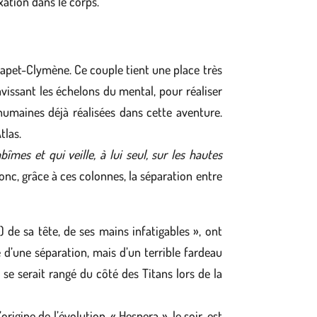
xation dans le corps.
Japet-Clymène. Ce couple tient une place très
ravissant les échelons du mental, pour réaliser
s humaines déjà réalisées dans cette aventure.
tlas.
bîmes et qui veille, à lui seul, sur les hautes
donc, grâce à ces colonnes, la séparation entre
) de sa tête, de ses mains infatigables », ont
e d’une séparation, mais d’un terrible fardeau
 se serait rangé du côté des Titans lors de la
rigine de l’évolution. « Hespera », le soir, est