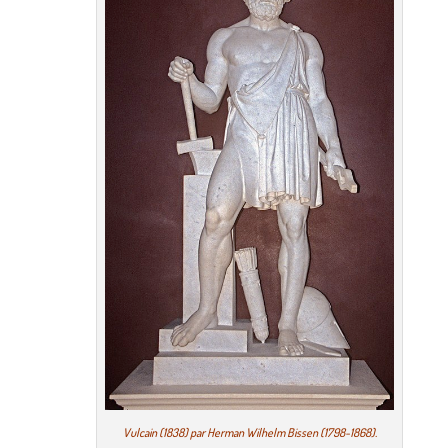
Vulcain (1838) par Herman Wilhelm Bissen (1798-1868).