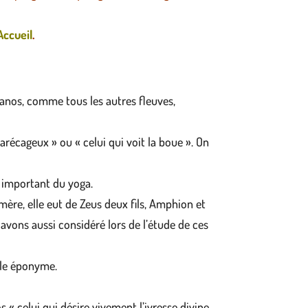
Accueil
.
éanos, comme tous les autres fleuves,
récageux » ou « celui qui voit la boue ». On
 important du yoga.
ère, elle eut de Zeus deux fils, Amphion et
s avons aussi considéré lors de l’étude de ces
ille éponyme.
 « celui qui désire vivement l’ivresse divine