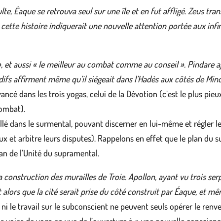
dulte, Éaque se retrouva seul sur une île et en fut affligé. Zeus 
 cette histoire indiquerait une nouvelle attention portée aux i
 », et aussi « le meilleur au combat comme au conseil ». Pindare a
ardifs affirment même qu’il siégeait dans l’Hadès aux côtés de M
cé dans les trois yogas, celui de la Dévotion (c’est le plus pieux
combat).
é dans le surmental, pouvant discerner en lui-même et régler les
ux et arbitre leurs disputes). Rappelons en effet que le plan du s
lan de l’Unité du supramental.
 construction des murailles de Troie. Apollon, ayant vu trois serp
it alors que la cité serait prise du côté construit par Éaque, et 
 ni le travail sur le subconscient ne peuvent seuls opérer le re