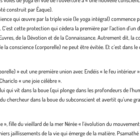
rois voies de yoga en vue de l’ouverture à « une nouvelle conscien
ôté construit par Éaque).
nscience qui œuvre par la triple voie (le yoga intégral) commence 
e. C’est cette protection qui cèdera la première par l’action d’un
Œuvres, de la Dévotion et de la Connaissance. Autrement dit, la co
 la conscience (corporelle) ne peut être évitée. Et c’est dans le 
elle) » eut une première union avec Endéis « le feu intérieur », 
hariclo « une joie célèbre ».
lui qui vit dans la boue (qui plonge dans les profondeurs de l’hum
du chercheur dans la boue du subconscient et avertit qu’une gr
 », fille du vieillard de la mer Nérée « l’évolution du mouvement
ers jaillissements de la vie qui émerge de la matière. Psamathé p