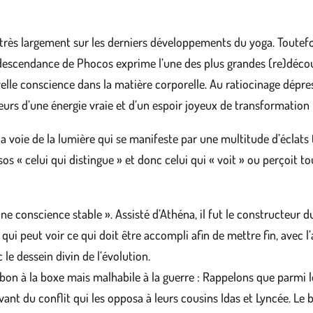
très largement sur les derniers développements du yoga. Toutefois
la descendance de Phocos exprime l’une des plus grandes (re)déco
lle conscience dans la matière corporelle. Au ratiocinage dépress
urs d’une énergie vraie et d’un espoir joyeux de transformation p
 la voie de la lumière qui se manifeste par une multitude d’éclats 
sos « celui qui distingue » et donc celui qui « voit » ou perçoit to
 conscience stable ». Assisté d’Athéna, il fut le constructeur du
 qui peut voir ce qui doit être accompli afin de mettre fin, avec 
 le dessein divin de l’évolution.
t bon à la boxe mais malhabile à la guerre : Rappelons que parmi l
vivant du conflit qui les opposa à leurs cousins Idas et Lyncée. Le