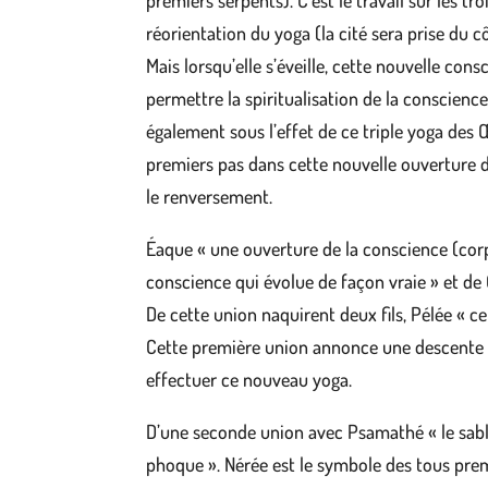
premiers serpents). C’est le travail sur les t
réorientation du yoga (la cité sera prise du c
Mais lorsqu’elle s’éveille, cette nouvelle co
permettre la spiritualisation de la conscienc
également sous l’effet de ce triple yoga des 
premiers pas dans cette nouvelle ouverture de
le renversement.
Éaque « une ouverture de la conscience (corpor
conscience qui évolue de façon vraie » et de C
De cette union naquirent deux fils, Pélée « ce
Cette première union annonce une descente 
effectuer ce nouveau yoga.
D’une seconde union avec Psamathé « le sable
phoque ». Nérée est le symbole des tous premi