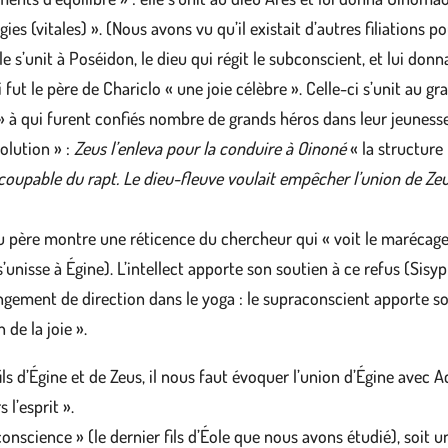
ies (vitales) ». (Nous avons vu qu’il existait d’autres filiations 
lle s’unit à Poséidon, le dieu qui régit le subconscient, et lui do
t le père de Chariclo « une joie célèbre ». Celle-ci s’unit au gr
 » à qui furent confiés nombre de grands héros dans leur jeunesse
volution » :
Zeus l’enleva pour la conduire à Oinoné
« la structure 
le coupable du rapt. Le dieu-fleuve voulait empêcher l’union de Zeu
u père montre une réticence du chercheur qui « voit le marécag
’unisse à Égine). L’intellect apporte son soutien à ce refus (Sisy
ement de direction dans le yoga : le supraconscient apporte son
 de la joie ».
ls d’Égine et de Zeus, il nous faut évoquer l’union d’Égine avec Ac
l’esprit ».
n conscience » (le dernier fils d’Éole que nous avons étudié), soit