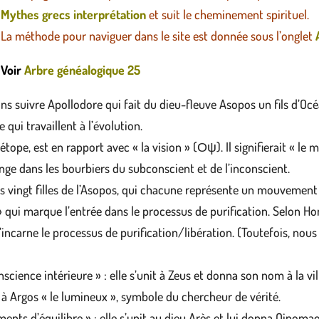
Mythes grecs interprétation
et suit le cheminement spirituel.
La méthode pour naviguer dans le site est donnée sous l’onglet
Voir
Arbre généalogique 25
ns suivre Apollodore qui fait du dieu-fleuve Asopos un fils d’Oc
ui travaillent à l’évolution.
, est en rapport avec « la vision » (Οψ). Il signifierait « le ma
longe dans les bourbiers du subconscient et de l’inconscient.
 vingt filles de l’Asopos, qui chacune représente un mouvement
qui marque l’entrée dans le processus de purification. Selon Hom
s’incarne le processus de purification/libération. (Toutefois, nou
science intérieure » : elle s’unit à Zeus et donna son nom à la v
t à Argos « le lumineux », symbole du chercheur de vérité.
nts d’équilibre » : elle s’unit au dieu Arès et lui donna Oinomaos