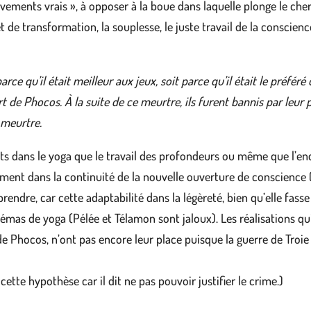
uvements vrais », à opposer à la boue dans laquelle plonge le ch
t de transformation, la souplesse, le juste travail de la conscienc
parce qu’il était meilleur aux jeux, soit parce qu’il était le préfé
rt de Phocos. À la suite de ce meurtre, ils furent bannis par leur
u meurtre.
ats dans le yoga que le travail des profondeurs ou même que l’e
ment dans la continuité de la nouvelle ouverture de conscience (i
endre, car cette adaptabilité dans la légèreté, bien qu’elle fass
mas de yoga (Pélée et Télamon sont jaloux). Les réalisations qui 
e Phocos, n’ont pas encore leur place puisque la guerre de Troie 
tte hypothèse car il dit ne pas pouvoir justifier le crime.)