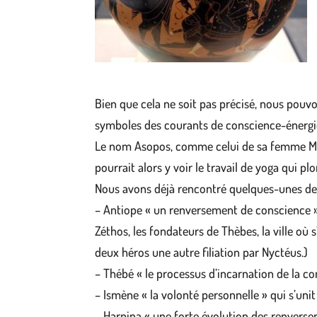
Bien que cela ne soit pas précisé, nous pouvo
symboles des courants de conscience-énergie q
Le nom Asopos, comme celui de sa femme Métope
pourrait alors y voir le travail de yoga qui p
Nous avons déjà rencontré quelques-unes des
– Antiope « un renversement de conscience » 
Zéthos, les fondateurs de Thèbes, la ville où 
deux héros une autre filiation par Nyctéus.)
– Thébé « le processus d’incarnation de la con
– Ismène « la volonté personnelle » qui s’uni
– Harpina « une forte évolution des renverseme