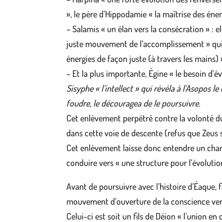
», le père d’Hippodamie « la maîtrise des énerg
– Salamis « un élan vers la consécration » : e
juste mouvement de l’accomplissement » qui fu
énergies de façon juste (à travers les mains)
– Et la plus importante, Égine « le besoin d’é
Sisyphe « l’intellect » qui révéla à l’Asopos 
foudre, le découragea de le poursuivre.
Cet enlèvement perpétré contre la volonté d
dans cette voie de descente (refus que Zeus s
Cet enlèvement laisse donc entendre un chang
conduire vers « une structure pour l’évolution
Avant de poursuivre avec l’histoire d’Éaque, fi
mouvement d’ouverture de la conscience vers 
Celui-ci est soit un fils de Déion « l’union e