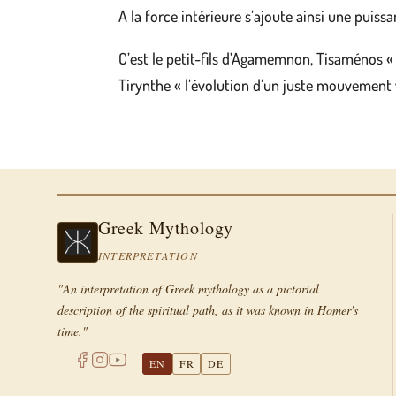
A la force intérieure s’ajoute ainsi une puissa
C’est le petit-fils d’Agamemnon, Tisaménos « c
Tirynthe « l’évolution d’un juste mouvement ve
Greek Mythology
INTERPRETATION
"An interpretation of Greek mythology as a pictorial
description of the spiritual path, as it was known in Homer's
time."
EN
FR
DE